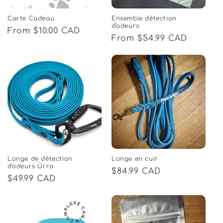
o
Carte Cadeau
Ensemble détection
d'odeurs
Regular
From $10.00 CAD
n
Regular
From $54.99 CAD
price
price
:
Longe de détection
Longe en cuir
d'odeurs Ürra
Regular
$84.99 CAD
Regular
$49.99 CAD
price
price