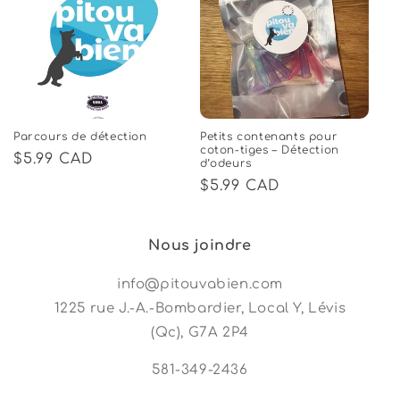
Parcours de détection
Petits contenants pour
coton-tiges – Détection
Regular
$5.99 CAD
d’odeurs
price
Regular
$5.99 CAD
price
Nous joindre
info@pitouvabien.com
1225 rue J.-A.-Bombardier, Local Y, Lévis
(Qc), G7A 2P4
581-349-2436